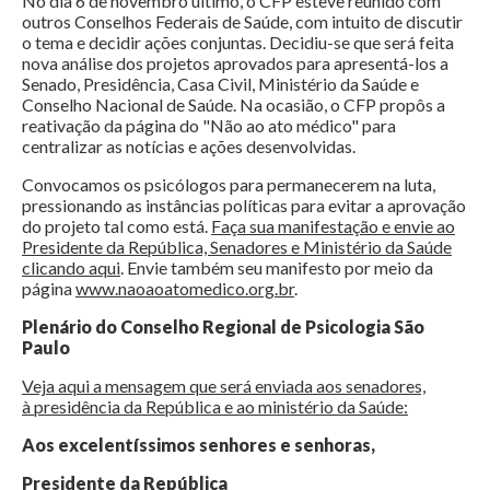
No dia 6 de novembro último, o CFP esteve reunido com
outros Conselhos Federais de Saúde, com intuito de discutir
o tema e decidir ações conjuntas. Decidiu-se que será feita
nova análise dos projetos aprovados para apresentá-los a
Senado, Presidência, Casa Civil, Ministério da Saúde e
Conselho Nacional de Saúde. Na ocasião, o CFP propôs a
reativação da página do "Não ao ato médico" para
centralizar as notícias e ações desenvolvidas.
Convocamos os psicólogos para permanecerem na luta,
pressionando as instâncias políticas para evitar a aprovação
do projeto tal como está.
Faça sua manifestação e envie ao
Presidente da República, Senadores e Ministério da Saúde
clicando aqui
. Envie também seu manifesto por meio da
página
www.naoaoatomedico.org.br
.
Plenário do Conselho Regional de Psicologia São
Paulo
Veja aqui a mensagem que será enviada aos senadores,
à presidência da República e ao ministério da Saúde:
Aos excelentíssimos senhores e senhoras,
Presidente da República